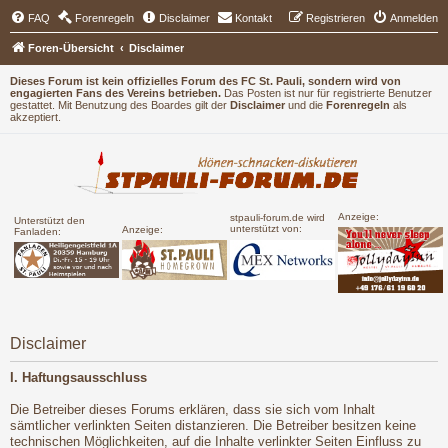
FAQ
Forenregeln
Disclaimer
Kontakt
Registrieren
Anmelden
Foren-Übersicht
Disclaimer
Dieses Forum ist kein offizielles Forum des FC St. Pauli, sondern wird von
engagierten Fans des Vereins betrieben.
Das Posten ist nur für registrierte Benutzer
gestattet. Mit Benutzung des Boardes gilt der
Disclaimer
und die
Forenregeln
als
akzeptiert.
Anzeige:
stpauli-forum.de wird
Unterstützt den
unterstützt von:
Anzeige:
Fanladen:
Disclaimer
I. Haftungsausschluss
Die Betreiber dieses Forums erklären, dass sie sich vom Inhalt
sämtlicher verlinkten Seiten distanzieren. Die Betreiber besitzen keine
technischen Möglichkeiten, auf die Inhalte verlinkter Seiten Einfluss zu