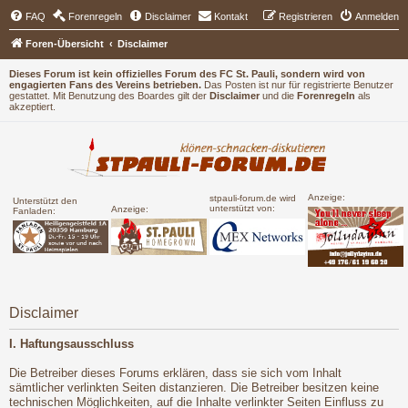
FAQ
Forenregeln
Disclaimer
Kontakt
Registrieren
Anmelden
Foren-Übersicht
Disclaimer
Dieses Forum ist kein offizielles Forum des FC St. Pauli, sondern wird von
engagierten Fans des Vereins betrieben.
Das Posten ist nur für registrierte Benutzer
gestattet. Mit Benutzung des Boardes gilt der
Disclaimer
und die
Forenregeln
als
akzeptiert.
Anzeige:
stpauli-forum.de wird
Unterstützt den
unterstützt von:
Anzeige:
Fanladen:
Disclaimer
I. Haftungsausschluss
Die Betreiber dieses Forums erklären, dass sie sich vom Inhalt
sämtlicher verlinkten Seiten distanzieren. Die Betreiber besitzen keine
technischen Möglichkeiten, auf die Inhalte verlinkter Seiten Einfluss zu