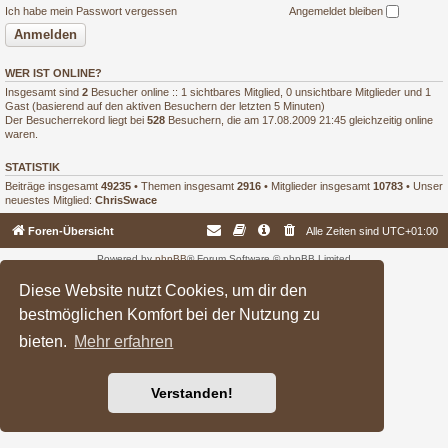
Ich habe mein Passwort vergessen
Angemeldet bleiben
WER IST ONLINE?
Insgesamt sind
2
Besucher online :: 1 sichtbares Mitglied, 0 unsichtbare Mitglieder und 1
Gast (basierend auf den aktiven Besuchern der letzten 5 Minuten)
Der Besucherrekord liegt bei
528
Besuchern, die am 17.08.2009 21:45 gleichzeitig online
waren.
STATISTIK
Beiträge insgesamt
49235
• Themen insgesamt
2916
• Mitglieder insgesamt
10783
• Unser
neuestes Mitglied:
ChrisSwace
Foren-Übersicht
Alle Zeiten sind
UTC+01:00
Powered by
phpBB
® Forum Software © phpBB Limited
Deutsche Übersetzung durch
phpBB.de
Diese Website nutzt Cookies, um dir den
bestmöglichen Komfort bei der Nutzung zu
bieten.
Mehr erfahren
Verstanden!