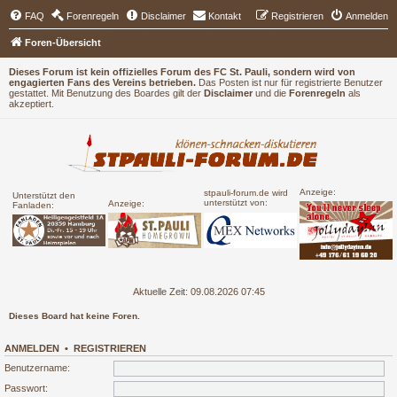
FAQ
Forenregeln
Disclaimer
Kontakt
Registrieren
Anmelden
Foren-Übersicht
Dieses Forum ist kein offizielles Forum des FC St. Pauli, sondern wird von
engagierten Fans des Vereins betrieben.
Das Posten ist nur für registrierte Benutzer
gestattet. Mit Benutzung des Boardes gilt der
Disclaimer
und die
Forenregeln
als
akzeptiert.
Anzeige:
stpauli-forum.de wird
Unterstützt den
unterstützt von:
Anzeige:
Fanladen:
Aktuelle Zeit: 09.08.2026 07:45
Dieses Board hat keine Foren.
ANMELDEN
•
REGISTRIEREN
Benutzername:
Passwort: