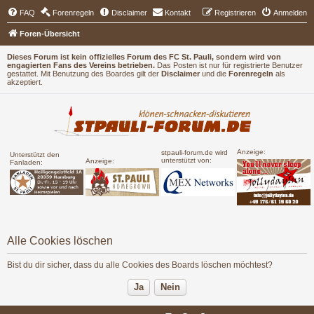
FAQ
Forenregeln
Disclaimer
Kontakt
Registrieren
Anmelden
Foren-Übersicht
Dieses Forum ist kein offizielles Forum des FC St. Pauli, sondern wird von
engagierten Fans des Vereins betrieben.
Das Posten ist nur für registrierte Benutzer
gestattet. Mit Benutzung des Boardes gilt der
Disclaimer
und die
Forenregeln
als
akzeptiert.
Anzeige:
stpauli-forum.de wird
Unterstützt den
unterstützt von:
Anzeige:
Fanladen:
Alle Cookies löschen
Bist du dir sicher, dass du alle Cookies des Boards löschen möchtest?