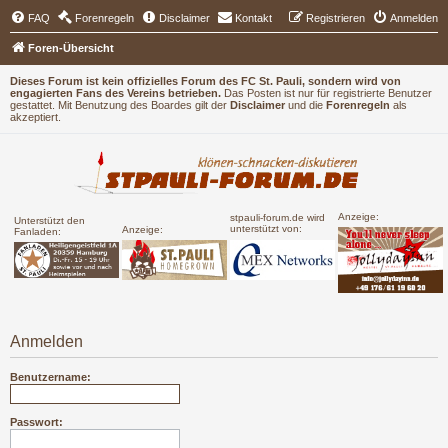
FAQ
Forenregeln
Disclaimer
Kontakt
Registrieren
Anmelden
Foren-Übersicht
Dieses Forum ist kein offizielles Forum des FC St. Pauli, sondern wird von
engagierten Fans des Vereins betrieben.
Das Posten ist nur für registrierte Benutzer
gestattet. Mit Benutzung des Boardes gilt der
Disclaimer
und die
Forenregeln
als
akzeptiert.
Anzeige:
stpauli-forum.de wird
Unterstützt den
unterstützt von:
Anzeige:
Fanladen:
Anmelden
Benutzername:
Passwort: