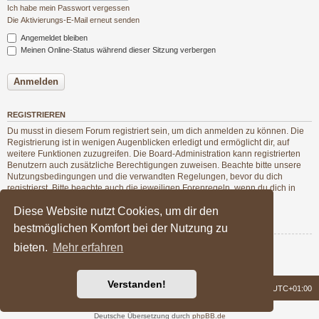
Ich habe mein Passwort vergessen
Die Aktivierungs-E-Mail erneut senden
Angemeldet bleiben
Meinen Online-Status während dieser Sitzung verbergen
REGISTRIEREN
Du musst in diesem Forum registriert sein, um dich anmelden zu können. Die
Registrierung ist in wenigen Augenblicken erledigt und ermöglicht dir, auf
weitere Funktionen zuzugreifen. Die Board-Administration kann registrierten
Benutzern auch zusätzliche Berechtigungen zuweisen. Beachte bitte unsere
Nutzungsbedingungen und die verwandten Regelungen, bevor du dich
registrierst. Bitte beachte auch die jeweiligen Forenregeln, wenn du dich in
diesem Board bewegst.
Diese Website nutzt Cookies, um dir den
Nutzungsbedingungen
|
Datenschutzerklärung
bestmöglichen Komfort bei der Nutzung zu
bieten.
Mehr erfahren
Registrieren
Verstanden!
Foren-Übersicht
Alle Zeiten sind
UTC+01:00
Powered by
phpBB
® Forum Software © phpBB Limited
Deutsche Übersetzung durch
phpBB.de