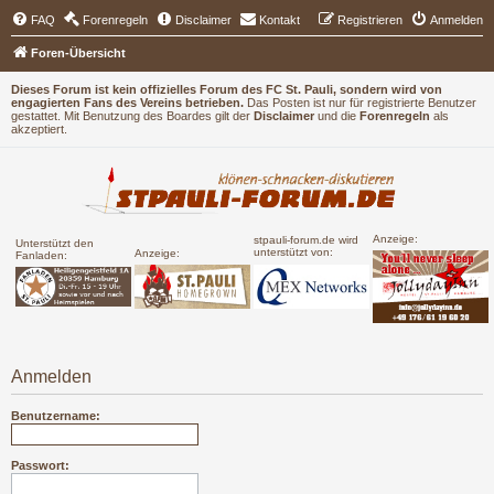
FAQ
Forenregeln
Disclaimer
Kontakt
Registrieren
Anmelden
Foren-Übersicht
Dieses Forum ist kein offizielles Forum des FC St. Pauli, sondern wird von
engagierten Fans des Vereins betrieben.
Das Posten ist nur für registrierte Benutzer
gestattet. Mit Benutzung des Boardes gilt der
Disclaimer
und die
Forenregeln
als
akzeptiert.
Anzeige:
stpauli-forum.de wird
Unterstützt den
unterstützt von:
Anzeige:
Fanladen:
Anmelden
Benutzername:
Passwort: