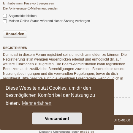
Ich habe mein Passwort vergessen
Die Aktivierungs-E-Mail erneut senden
Angemeldet bleiben
Meinen Online-Status während dieser Sitzung verbergen
REGISTRIEREN
Du musst in diesem Forum registriert sein, um dich anmelden zu können. Die
Registrierung ist in wenigen Augenblicken erledigt und ermöglicht dir, auf
weitere Funktionen zuzugreifen. Die Board-Administration kann registrierten
Benutzern auch zusätzliche Berechtigungen zuweisen. Beachte bitte unsere
Nutzungsbedingungen und die verwandten Regelungen, bevor du dich
registrierst. Bitte beachte auch die jeweiligen Forenregeln, wenn du dich in
diesem Board bewegst.
Diese Website nutzt Cookies, um dir den
Nutzungsbedingungen
|
Datenschutzerklärung
bestmöglichen Komfort bei der Nutzung zu
bieten.
Mehr erfahren
Registrieren
Verstanden!
Foren-Übersicht
Alle Zeiten sind
UTC+01:00
Powered by
phpBB
® Forum Software © phpBB Limited
Deutsche Übersetzung durch
phpBB.de