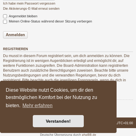
Ich habe mein Passwort vergessen
Die Aktivierungs-E-Mail erneut senden
Angemeldet bleiben
Meinen Online-Status während dieser Sitzung verbergen
REGISTRIEREN
Du musst in diesem Forum registriert sein, um dich anmelden zu können. Die
Registrierung ist in wenigen Augenblicken erledigt und ermöglicht dir, auf
weitere Funktionen zuzugreifen. Die Board-Administration kann registrierten
Benutzern auch zusätzliche Berechtigungen zuweisen. Beachte bitte unsere
Nutzungsbedingungen und die verwandten Regelungen, bevor du dich
registrierst. Bitte beachte auch die jeweiligen Forenregeln, wenn du dich in
diesem Board bewegst.
Diese Website nutzt Cookies, um dir den
Nutzungsbedingungen
|
Datenschutzerklärung
bestmöglichen Komfort bei der Nutzung zu
bieten.
Mehr erfahren
Registrieren
Verstanden!
Foren-Übersicht
Alle Zeiten sind
UTC+01:00
Powered by
phpBB
® Forum Software © phpBB Limited
Deutsche Übersetzung durch
phpBB.de