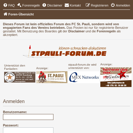
FAQ
Forenregeln
Disclaimer
Kontakt
Registrieren
Anmelden
Foren-Übersicht
Dieses Forum ist kein offizielles Forum des FC St. Pauli, sondern wird von
engagierten Fans des Vereins betrieben.
Das Posten ist nur für registrierte Benutzer
gestattet. Mit Benutzung des Boardes gilt der
Disclaimer
und die
Forenregeln
als
akzeptiert.
Anzeige:
stpauli-forum.de wird
Unterstützt den
unterstützt von:
Anzeige:
Fanladen:
Anmelden
Benutzername:
Passwort: