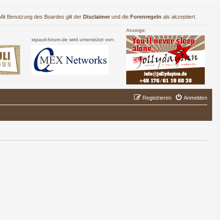
. Mit Benutzung des Boardes gilt der
Disclaimer
und die
Forenregeln
als akzeptiert.
Anzeige:
stpauli-forum.de wird unterstützt von:
Registrieren
Anmelden