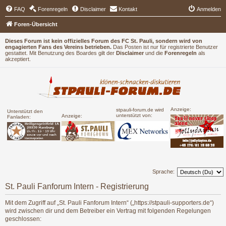
FAQ
Forenregeln
Disclaimer
Kontakt
Anmelden
Foren-Übersicht
Dieses Forum ist kein offizielles Forum des FC St. Pauli, sondern wird von
engagierten Fans des Vereins betrieben.
Das Posten ist nur für registrierte Benutzer
gestattet. Mit Benutzung des Boardes gilt der
Disclaimer
und die
Forenregeln
als
akzeptiert.
Anzeige:
stpauli-forum.de wird
Unterstützt den
unterstützt von:
Anzeige:
Fanladen:
Sprache:
St. Pauli Fanforum Intern - Registrierung
Mit dem Zugriff auf „St. Pauli Fanforum Intern“ („https://stpauli-supporters.de“)
wird zwischen dir und dem Betreiber ein Vertrag mit folgenden Regelungen
geschlossen: