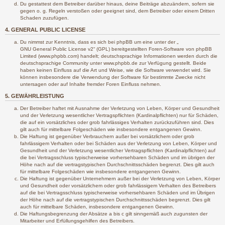
Du gestattest dem Betreiber darüber hinaus, deine Beiträge abzuändern, sofern sie
gegen o. g. Regeln verstoßen oder geeignet sind, dem Betreiber oder einem Dritten
Schaden zuzufügen.
4. GENERAL PUBLIC LICENSE
Du nimmst zur Kenntnis, dass es sich bei phpBB um eine unter der „
GNU General Public License v2
“ (GPL) bereitgestellten Foren-Software von phpBB
Limited (www.phpbb.com) handelt; deutschsprachige Informationen werden durch die
deutschsprachige Community unter www.phpbb.de zur Verfügung gestellt. Beide
haben keinen Einfluss auf die Art und Weise, wie die Software verwendet wird. Sie
können insbesondere die Verwendung der Software für bestimmte Zwecke nicht
untersagen oder auf Inhalte fremder Foren Einfluss nehmen.
5. GEWÄHRLEISTUNG
Der Betreiber haftet mit Ausnahme der Verletzung von Leben, Körper und Gesundheit
und der Verletzung wesentlicher Vertragspflichten (Kardinalpflichten) nur für Schäden,
die auf ein vorsätzliches oder grob fahrlässiges Verhalten zurückzuführen sind. Dies
gilt auch für mittelbare Folgeschäden wie insbesondere entgangenen Gewinn.
Die Haftung ist gegenüber Verbrauchern außer bei vorsätzlichem oder grob
fahrlässigem Verhalten oder bei Schäden aus der Verletzung von Leben, Körper und
Gesundheit und der Verletzung wesentlicher Vertragspflichten (Kardinalpflichten) auf
die bei Vertragsschluss typischerweise vorhersehbaren Schäden und im übrigen der
Höhe nach auf die vertragstypischen Durchschnittsschäden begrenzt. Dies gilt auch
für mittelbare Folgeschäden wie insbesondere entgangenen Gewinn.
Die Haftung ist gegenüber Unternehmern außer bei der Verletzung von Leben, Körper
und Gesundheit oder vorsätzlichem oder grob fahrlässigem Verhalten des Betreibers
auf die bei Vertragsschluss typischerweise vorhersehbaren Schäden und im Übrigen
der Höhe nach auf die vertragstypischen Durchschnittsschäden begrenzt. Dies gilt
auch für mittelbare Schäden, insbesondere entgangenen Gewinn.
Die Haftungsbegrenzung der Absätze a bis c gilt sinngemäß auch zugunsten der
Mitarbeiter und Erfüllungsgehilfen des Betreibers.