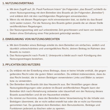
1. NUTZUNGSVERTRAG
Mit dem Zugriff auf „St. Pauli Fanforum Intern“ (im Folgenden „das Board“) schließt du
einen Nutzungsvertrag mit dem Betreiber des Boards ab (im Folgenden „Betreiber“)
und erklärst dich mit den nachfolgenden Regelungen einverstanden.
Wenn du mit diesen Regelungen nicht einverstanden bist, so darfst du das Board
nicht weiter nutzen. Für die Nutzung des Boards gelten jeweils die an dieser Stelle
veröffentlichten Regelungen.
Der Nutzungsvertrag wird auf unbestimmte Zeit geschlossen und kann von beiden
Seiten ohne Einhaltung einer Frist jederzeit gekündigt werden.
2. EINRÄUMUNG VON NUTZUNGSRECHTEN
Mit dem Erstellen eines Beitrags erteilst du dem Betreiber ein einfaches, zeitlich und
räumlich unbeschränktes und unentgeltliches Recht, deinen Beitrag im Rahmen des
Boards zu nutzen.
Das Nutzungsrecht nach Punkt 2, Unterpunkt a bleibt auch nach Kündigung des
Nutzungsvertrages bestehen.
3. PFLICHTEN DES NUTZERS
Du erklärst mit der Erstellung eines Beitrags, dass er keine Inhalte enthält, die gegen
geltendes Recht oder die guten Sitten verstoßen. Du erklärst insbesondere, dass du
das Recht besitzt, die in deinen Beiträgen verwendeten Links und Bilder zu setzen
bzw. zu verwenden.
Der Betreiber des Boards übt das Hausrecht aus. Bei Verstößen gegen diese
Nutzungsbedingungen oder anderer im Board veröffentlichten Regeln kann der
Betreiber dich nach Abmahnung zeitweise oder dauerhaft von der Nutzung dieses
Boards ausschließen und dir ein Hausverbot erteilen.
Du nimmst zur Kenntnis, dass der Betreiber keine Verantwortung für die Inhalte von
Beiträgen übernimmt, die er nicht selbst erstellt hat oder die er nicht zur Kenntnis
genommen hat. Du gestattest dem Betreiber, dein Benutzerkonto, Beiträge und
Funktionen jederzeit zu löschen oder zu sperren.