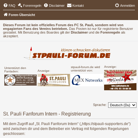
FAQ
Forenregeln
Disclaimer
Kontakt
Anmelden
Foren-Übersicht
Dieses Forum ist kein offizielles Forum des FC St. Pauli, sondern wird von
engagierten Fans des Vereins betrieben.
Das Posten ist nur für registrierte Benutzer
gestattet. Mit Benutzung des Boardes gilt der
Disclaimer
und die
Forenregeln
als
akzeptiert.
Anzeige:
stpauli-forum.de wird
Unterstützt den
unterstützt von:
Anzeige:
Fanladen:
Sprache:
St. Pauli Fanforum Intern - Registrierung
Mit dem Zugriff auf „St. Pauli Fanforum Intern“ („https://stpauli-supporters.de“)
wird zwischen dir und dem Betreiber ein Vertrag mit folgenden Regelungen
geschlossen: