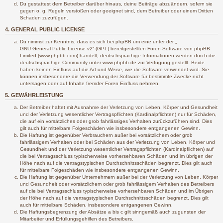
Du gestattest dem Betreiber darüber hinaus, deine Beiträge abzuändern, sofern sie
gegen o. g. Regeln verstoßen oder geeignet sind, dem Betreiber oder einem Dritten
Schaden zuzufügen.
4. GENERAL PUBLIC LICENSE
Du nimmst zur Kenntnis, dass es sich bei phpBB um eine unter der „
GNU General Public License v2
“ (GPL) bereitgestellten Foren-Software von phpBB
Limited (www.phpbb.com) handelt; deutschsprachige Informationen werden durch die
deutschsprachige Community unter www.phpbb.de zur Verfügung gestellt. Beide
haben keinen Einfluss auf die Art und Weise, wie die Software verwendet wird. Sie
können insbesondere die Verwendung der Software für bestimmte Zwecke nicht
untersagen oder auf Inhalte fremder Foren Einfluss nehmen.
5. GEWÄHRLEISTUNG
Der Betreiber haftet mit Ausnahme der Verletzung von Leben, Körper und Gesundheit
und der Verletzung wesentlicher Vertragspflichten (Kardinalpflichten) nur für Schäden,
die auf ein vorsätzliches oder grob fahrlässiges Verhalten zurückzuführen sind. Dies
gilt auch für mittelbare Folgeschäden wie insbesondere entgangenen Gewinn.
Die Haftung ist gegenüber Verbrauchern außer bei vorsätzlichem oder grob
fahrlässigem Verhalten oder bei Schäden aus der Verletzung von Leben, Körper und
Gesundheit und der Verletzung wesentlicher Vertragspflichten (Kardinalpflichten) auf
die bei Vertragsschluss typischerweise vorhersehbaren Schäden und im übrigen der
Höhe nach auf die vertragstypischen Durchschnittsschäden begrenzt. Dies gilt auch
für mittelbare Folgeschäden wie insbesondere entgangenen Gewinn.
Die Haftung ist gegenüber Unternehmern außer bei der Verletzung von Leben, Körper
und Gesundheit oder vorsätzlichem oder grob fahrlässigem Verhalten des Betreibers
auf die bei Vertragsschluss typischerweise vorhersehbaren Schäden und im Übrigen
der Höhe nach auf die vertragstypischen Durchschnittsschäden begrenzt. Dies gilt
auch für mittelbare Schäden, insbesondere entgangenen Gewinn.
Die Haftungsbegrenzung der Absätze a bis c gilt sinngemäß auch zugunsten der
Mitarbeiter und Erfüllungsgehilfen des Betreibers.