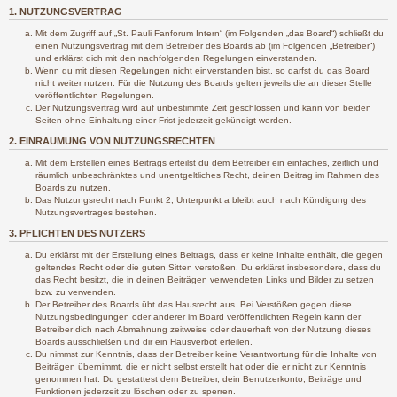
1. NUTZUNGSVERTRAG
Mit dem Zugriff auf „St. Pauli Fanforum Intern“ (im Folgenden „das Board“) schließt du
einen Nutzungsvertrag mit dem Betreiber des Boards ab (im Folgenden „Betreiber“)
und erklärst dich mit den nachfolgenden Regelungen einverstanden.
Wenn du mit diesen Regelungen nicht einverstanden bist, so darfst du das Board
nicht weiter nutzen. Für die Nutzung des Boards gelten jeweils die an dieser Stelle
veröffentlichten Regelungen.
Der Nutzungsvertrag wird auf unbestimmte Zeit geschlossen und kann von beiden
Seiten ohne Einhaltung einer Frist jederzeit gekündigt werden.
2. EINRÄUMUNG VON NUTZUNGSRECHTEN
Mit dem Erstellen eines Beitrags erteilst du dem Betreiber ein einfaches, zeitlich und
räumlich unbeschränktes und unentgeltliches Recht, deinen Beitrag im Rahmen des
Boards zu nutzen.
Das Nutzungsrecht nach Punkt 2, Unterpunkt a bleibt auch nach Kündigung des
Nutzungsvertrages bestehen.
3. PFLICHTEN DES NUTZERS
Du erklärst mit der Erstellung eines Beitrags, dass er keine Inhalte enthält, die gegen
geltendes Recht oder die guten Sitten verstoßen. Du erklärst insbesondere, dass du
das Recht besitzt, die in deinen Beiträgen verwendeten Links und Bilder zu setzen
bzw. zu verwenden.
Der Betreiber des Boards übt das Hausrecht aus. Bei Verstößen gegen diese
Nutzungsbedingungen oder anderer im Board veröffentlichten Regeln kann der
Betreiber dich nach Abmahnung zeitweise oder dauerhaft von der Nutzung dieses
Boards ausschließen und dir ein Hausverbot erteilen.
Du nimmst zur Kenntnis, dass der Betreiber keine Verantwortung für die Inhalte von
Beiträgen übernimmt, die er nicht selbst erstellt hat oder die er nicht zur Kenntnis
genommen hat. Du gestattest dem Betreiber, dein Benutzerkonto, Beiträge und
Funktionen jederzeit zu löschen oder zu sperren.