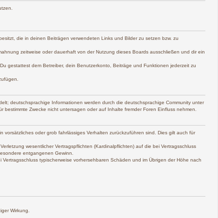
utzen.
 besitzt, die in deinen Beiträgen verwendeten Links und Bilder zu setzen bzw. zu
mahnung zeitweise oder dauerhaft von der Nutzung dieses Boards ausschließen und dir ein
. Du gestattest dem Betreiber, dein Benutzerkonto, Beiträge und Funktionen jederzeit zu
zufügen.
delt; deutschsprachige Informationen werden durch die deutschsprachige Community unter
ür bestimmte Zwecke nicht untersagen oder auf Inhalte fremder Foren Einfluss nehmen.
 vorsätzliches oder grob fahrlässiges Verhalten zurückzuführen sind. Dies gilt auch für
etzung wesentlicher Vertragspflichten (Kardinalpflichten) auf die bei Vertragsschluss
nsbesondere entgangenen Gewinn.
bei Vertragsschluss typischerweise vorhersehbaren Schäden und im Übrigen der Höhe nach
iger Wirkung.