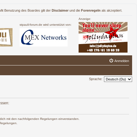
. Mit Benutzung des Boardes gilt der
Disclaimer
und die
Forenregeln
als akzeptiert.
Anzeige:
stpauli-forum.de wird unterstützt von:
Anmelden
Sprache:
ossen:
rst dich mit den nachfolgenden Regelungen einverstanden.
n Regelungen.