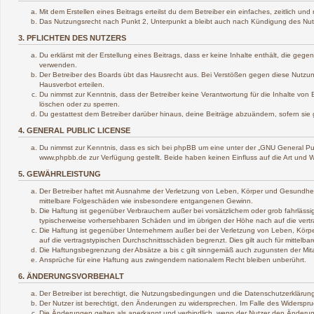
Mit dem Erstellen eines Beitrags erteilst du dem Betreiber ein einfaches, zeitlich 
Das Nutzungsrecht nach Punkt 2, Unterpunkt a bleibt auch nach Kündigung des Nu
3. PFLICHTEN DES NUTZERS
Du erklärst mit der Erstellung eines Beitrags, dass er keine Inhalte enthält, die ge
verwenden.
Der Betreiber des Boards übt das Hausrecht aus. Bei Verstößen gegen diese Nutzun
Hausverbot erteilen.
Du nimmst zur Kenntnis, dass der Betreiber keine Verantwortung für die Inhalte von B
löschen oder zu sperren.
Du gestattest dem Betreiber darüber hinaus, deine Beiträge abzuändern, sofern sie
4. GENERAL PUBLIC LICENSE
Du nimmst zur Kenntnis, dass es sich bei phpBB um eine unter der „
GNU General Pub
www.phpbb.de zur Verfügung gestellt. Beide haben keinen Einfluss auf die Art und 
5. GEWÄHRLEISTUNG
Der Betreiber haftet mit Ausnahme der Verletzung von Leben, Körper und Gesundheit un
mittelbare Folgeschäden wie insbesondere entgangenen Gewinn.
Die Haftung ist gegenüber Verbrauchern außer bei vorsätzlichem oder grob fahrlässi
typischerweise vorhersehbaren Schäden und im übrigen der Höhe nach auf die vertr
Die Haftung ist gegenüber Unternehmern außer bei der Verletzung von Leben, Körpe
auf die vertragstypischen Durchschnittsschäden begrenzt. Dies gilt auch für mitte
Die Haftungsbegrenzung der Absätze a bis c gilt sinngemäß auch zugunsten der Mitar
Ansprüche für eine Haftung aus zwingendem nationalem Recht bleiben unberührt.
6. ÄNDERUNGSVORBEHALT
Der Betreiber ist berechtigt, die Nutzungsbedingungen und die Datenschutzerklärung
Der Nutzer ist berechtigt, den Änderungen zu widersprechen. Im Falle des Widerspru
Die Änderungen gelten als anerkannt und verbindlich, wenn der Nutzer den Änderu