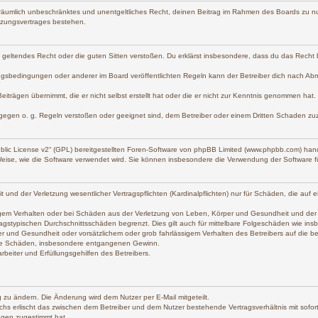
und räumlich unbeschränktes und unentgeltliches Recht, deinen Beitrag im Rahmen des Boards zu n
tzungsvertrages bestehen.
gen geltendes Recht oder die guten Sitten verstoßen. Du erklärst insbesondere, dass du das Recht
gsbedingungen oder anderer im Board veröffentlichten Regeln kann der Betreiber dich nach Ab
eiträgen übernimmt, die er nicht selbst erstellt hat oder die er nicht zur Kenntnis genommen hat
 gegen o. g. Regeln verstoßen oder geeignet sind, dem Betreiber oder einem Dritten Schaden zu
lic License v2
“ (GPL) bereitgestellten Foren-Software von phpBB Limited (www.phpbb.com) han
Weise, wie die Software verwendet wird. Sie können insbesondere die Verwendung der Software f
d der Verletzung wesentlicher Vertragspflichten (Kardinalpflichten) nur für Schäden, die auf ein
gem Verhalten oder bei Schäden aus der Verletzung von Leben, Körper und Gesundheit und der Verl
agstypischen Durchschnittsschäden begrenzt. Dies gilt auch für mittelbare Folgeschäden wie i
r und Gesundheit oder vorsätzlichem oder grob fahrlässigem Verhalten des Betreibers auf die 
lbare Schäden, insbesondere entgangenen Gewinn.
beiter und Erfüllungsgehilfen des Betreibers.
 zu ändern. Die Änderung wird dem Nutzer per E-Mail mitgeteilt.
chs erlischt das zwischen dem Betreiber und dem Nutzer bestehende Vertragsverhältnis mit sofort
ngen zugestimmt hat.