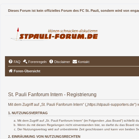
Dieses Forum ist kein offizielles Forum des FC St. Pauli, sondern wird von enga
FAQ
Forenregeln
Disclaimer
Kontakt
Foren-Übersicht
St. Pauli Fanforum Intern - Registrierung
Mit dem Zugriff auf „St. Pauli Fanforum Intern“ („https://stpauli-supporters.d
1. NUTZUNGSVERTRAG
Mit dem Zugriff auf „St. Pauli Fanforum Intern“ (im Folgenden „das Board“) schließt
Wenn du mit diesen Regelungen nicht einverstanden bist, so darfst du das Board nich
Der Nutzungsvertrag wird auf unbestimmte Zeit geschlossen und kann von beiden Sei
2. EINRÄUMUNG VON NUTZUNGSRECHTEN